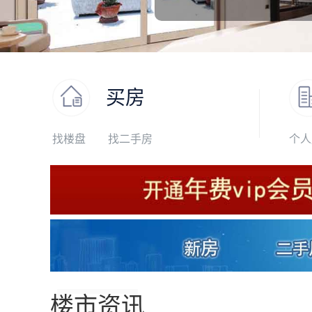
买房
找楼盘
找二手房
个人
楼市资讯