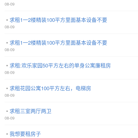
08-09
求租1一2楼精装100平方里面基本设备不要
08-09
求租1一2楼精装100平方里面基本设备不要
08-09
求租:欢乐家园50平方左右的单身公寓廉租房
08-09
求租花园公寓100平方左右，电梯房
08-09
求租三室两厅两卫
08-09
我想要租房子